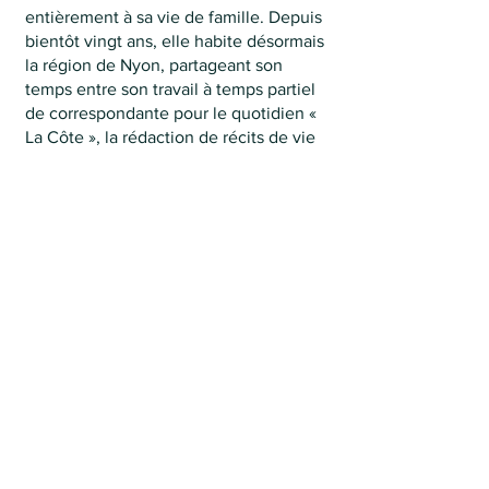
entièrement à sa vie de famille. Depuis
bientôt vingt ans, elle habite désormais
la région de Nyon, partageant son
temps entre son travail à temps partiel
de correspondante pour le quotidien «
La Côte », la rédaction de récits de vie
pour autrui, sa propre écriture et le
chant lyrique. En outre, elle anime
régulièrement des ateliers d’écriture et
de chant dans le cadre du Service de
Spiritualité de l’Eglise catholique de
Genève.
Editions Le Temps de l'Arc
Anne Bregani
Passage François Bocion 2
1007 Lausanne